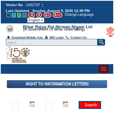
Visitor No
:
1082797
|
Last Updated
:
Sunday, August 9, 2026 12:49 PM
Change Language
Bihar Rajya Pul Nirman Nigam Ltd
(A Government Of Bihar Undertaking)
Download Mobile App
MIS Login
Contact Us
Toggl
naviga
RIGHT TO INFORMATION LETTERS